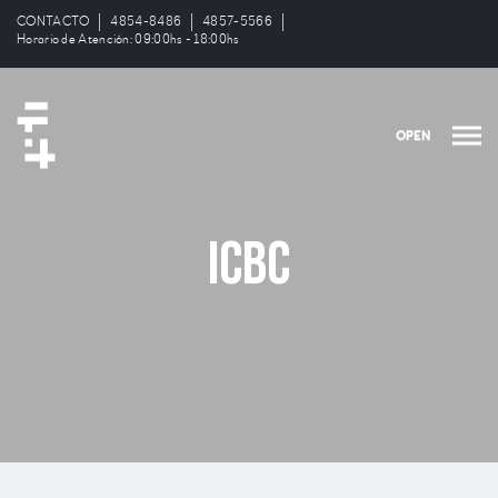
CONTACTO
4854-8486
4857-5566
Horario de Atención: 09:00hs - 18:00hs
OPEN
ICBC